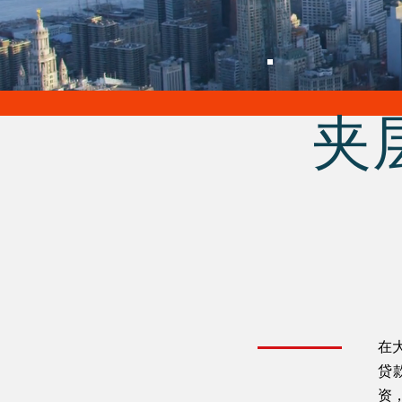
夹
在
贷
资