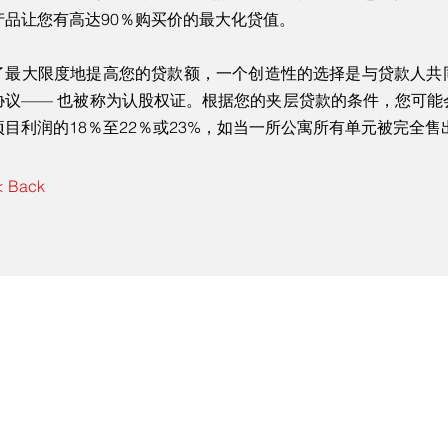
产品让您有高达90％购买价的最大化贷值。
了最大限度地提高您的贷款额，一个创造性的选择是与贷款人共
协议—— 也被称为认股权证。根据您的夹层贷款的条件，您可能
项目利润的18％至22％或23%，如当一所公寓所有单元被完全售
< Back
Fax
240-238-2883
0 West, Washington DC 20005
电子邮件